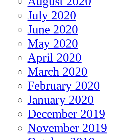
August 2020
July 2020
June 2020
May 2020
April 2020
March 2020
February 2020
January 2020
December 2019
November 2019