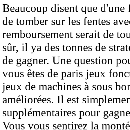
Beaucoup disent que d'une 
de tomber sur les fentes av
remboursement serait de to
sûr, il ya des tonnes de str
de gagner. Une question pour
vous êtes de paris jeux fonc
jeux de machines à sous bo
améliorées. Il est simpleme
supplémentaires pour gagner
Vous vous sentirez la monté