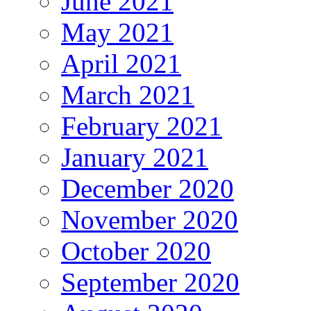
June 2021
May 2021
April 2021
March 2021
February 2021
January 2021
December 2020
November 2020
October 2020
September 2020