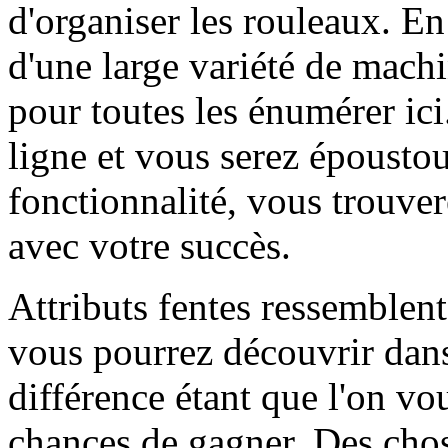
d'organiser les rouleaux. En 
d'une large variété de machi
pour toutes les énumérer ici
ligne et vous serez épousto
fonctionnalité, vous trouve
avec votre succès.
Attributs fentes ressemblen
vous pourrez découvrir dans 
différence étant que l'on v
chances de gagner. Des cho