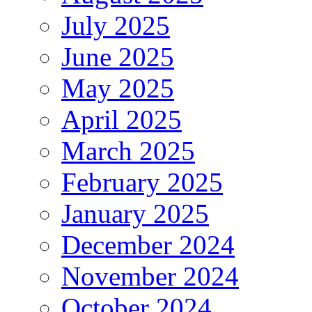
July 2025
June 2025
May 2025
April 2025
March 2025
February 2025
January 2025
December 2024
November 2024
October 2024