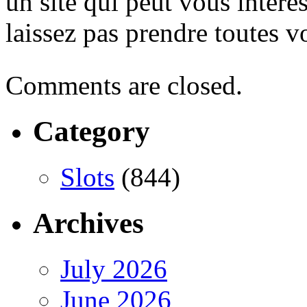
un site qui peut vous intéres
laissez pas prendre toutes v
Comments are closed.
Category
Slots
(844)
Archives
July 2026
June 2026