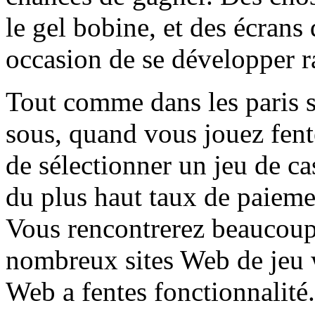
le gel bobine, et des écrans
occasion de se développer r
Tout comme dans les paris 
sous, quand vous jouez fentes
de sélectionner un jeu de cas
du plus haut taux de paiemen
Vous rencontrerez beaucoup 
nombreux sites Web de jeu w
Web a fentes fonctionnalité.