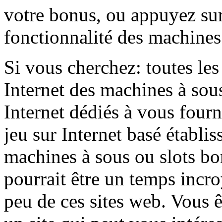
votre bonus, ou appuyez sur 
fonctionnalité des machines
Si vous cherchez: toutes les
Internet des machines à sous
Internet dédiés à vous fourn
jeu sur Internet basé établi
machines à sous ou slots bo
pourrait être un temps incr
peu de ces sites web. Vous ê