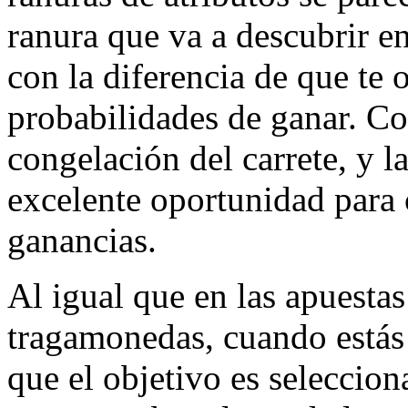
ranura que va a descubrir en
con la diferencia de que te
probabilidades de ganar. Co
congelación del carrete, y l
excelente oportunidad para 
ganancias.
Al igual que en las apuesta
tragamonedas, cuando estás 
que el objetivo es seleccion