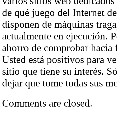
varios sitios web dedicados 
de qué juego del Internet de
disponen de máquinas traga
actualmente en ejecución. P
ahorro de comprobar hacia f
Usted está positivos para v
sitio que tiene su interés. S
dejar que tome todas sus m
Comments are closed.