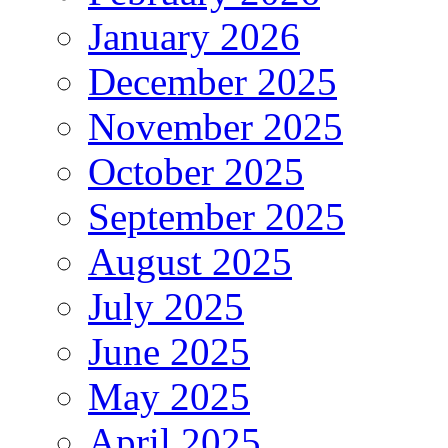
January 2026
December 2025
November 2025
October 2025
September 2025
August 2025
July 2025
June 2025
May 2025
April 2025