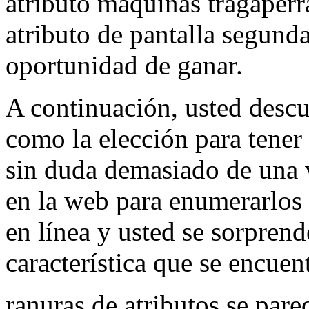
atributo máquinas tragaperr
atributo de pantalla segunda
oportunidad de ganar.
A continuación, usted descu
como la elección para tener 
sin duda demasiado de una v
en la web para enumerarlos 
en línea y usted se sorprend
característica que se encuen
ranuras de atributos se par