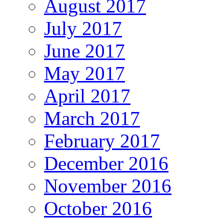
August 2017
July 2017
June 2017
May 2017
April 2017
March 2017
February 2017
December 2016
November 2016
October 2016