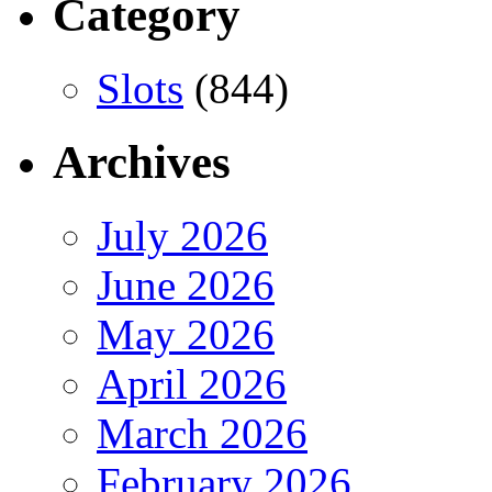
Category
Slots
(844)
Archives
July 2026
June 2026
May 2026
April 2026
March 2026
February 2026