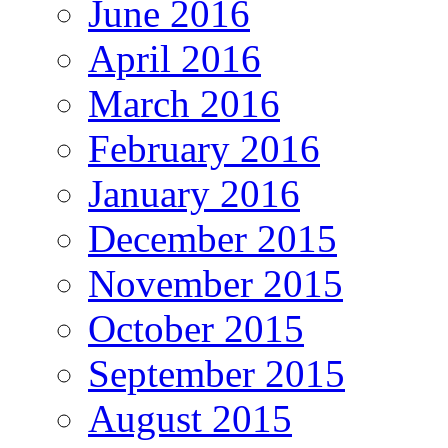
June 2016
April 2016
March 2016
February 2016
January 2016
December 2015
November 2015
October 2015
September 2015
August 2015