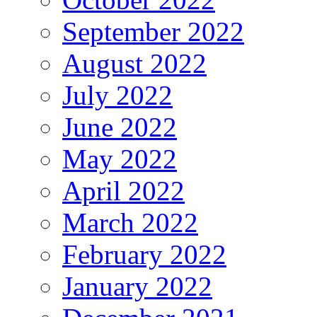
September 2022
August 2022
July 2022
June 2022
May 2022
April 2022
March 2022
February 2022
January 2022