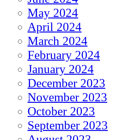
May 2024
April 2024
March 2024
February 2024
January 2024
December 2023
November 2023
October 2023
September 2023
August 2023